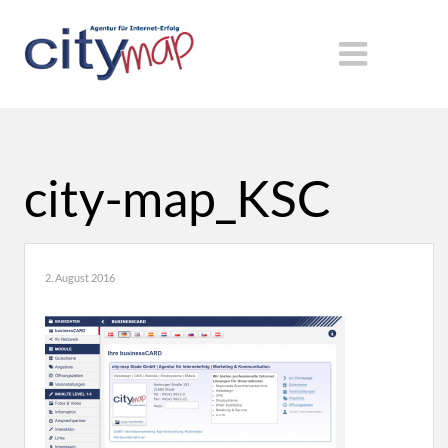
city-map_KSC
2. August 2016