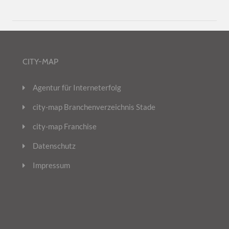
CITY-MAP
Agentur für Interneterfolg
city-map Branchenverzeichnis Stade
city-map Franchise
Datenschutz
Impressum