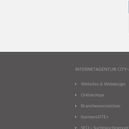
INTERNETAGENTUR CITY
Websites & Webdesign
Onlineshops
Branchenverzeichnis
businessSITE+
SEO – Suchmaschinenopt