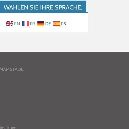
WÄHLEN SIE IHRE SPRACHE:
EN
FR
DE
ES
-MAP STADE
imeirung