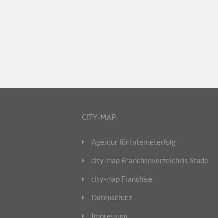
CITY-MAP
Agentur für Interneterfolg
city-map Branchenverzeichnis Stade
city-map Franchise
Datenschutz
Impressum