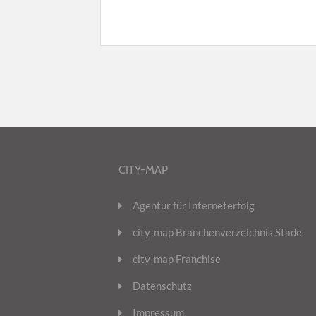
CITY-MAP
Agentur für Interneterfolg
city-map Branchenverzeichnis Stade
city-map Franchise
Datenschutz
Impressum