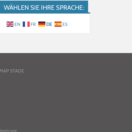
WÄHLEN SIE IHRE SPRACHE:
EN
FR
DE
ES
-MAP STADE
imeirung