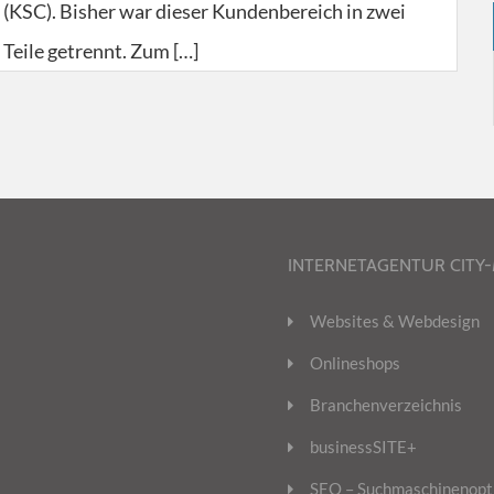
(KSC). Bisher war dieser Kundenbereich in zwei
Teile getrennt. Zum […]
INTERNETAGENTUR CITY
Websites & Webdesign
Onlineshops
Branchenverzeichnis
businessSITE+
SEO – Suchmaschinenopt