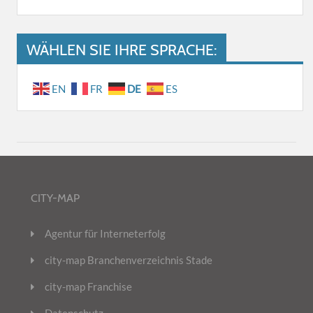
WÄHLEN SIE IHRE SPRACHE:
EN
FR
DE
ES
CITY-MAP
Agentur für Interneterfolg
city-map Branchenverzeichnis Stade
city-map Franchise