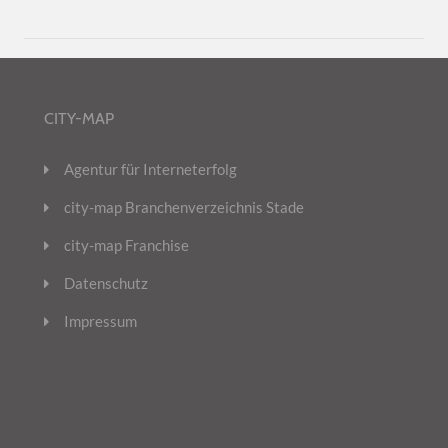
CITY-MAP
Agentur für Interneterfolg
city-map Branchenverzeichnis Stade
city-map Franchise
Datenschutz
Impressum