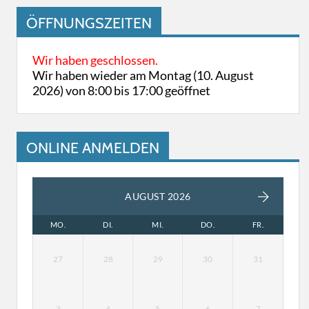
ÖFFNUNGSZEITEN
Wir haben geschlossen.
Wir haben wieder am Montag (10. August
2026) von 8:00 bis 17:00 geöffnet
ONLINE ANMELDEN
AUGUST 2026
MO.
DI.
MI.
DO.
FR.
27
28
29
30
31
3
4
5
6
7