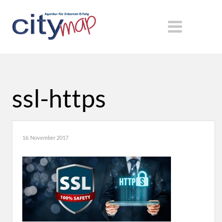
ssl-https
16. November 2017