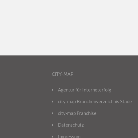
CITY-MAP
Agentur für Interneterfolg
city-map Branchenverzeichnis Stade
city-map Franchise
Datenschutz
Impressum