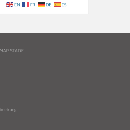
EN
FR
DE
ES
-MAP STADE
imeirung