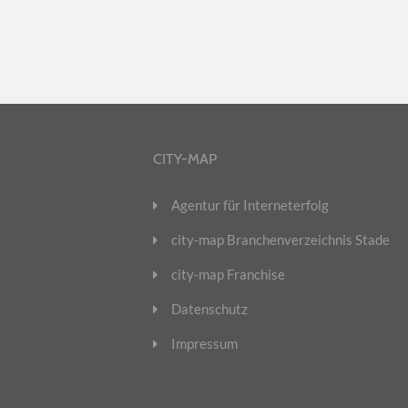
CITY-MAP
Agentur für Interneterfolg
city-map Branchenverzeichnis Stade
city-map Franchise
Datenschutz
Impressum