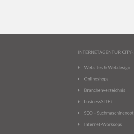
INTERNETAGENTUR CITY
Websites & Webdesign
Onlineshops
Branchenverzeichnis
businessSITE+
SEO – Suchmaschinenopt
Internet-Worksops