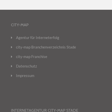
CITY-MAP
Agentur für Interneterfolg
city-map Branchenverzeichnis Stade
city-map Franchise
Datenschutz
Impressum
INTERNETAGENTUR CITY-MAP STADE